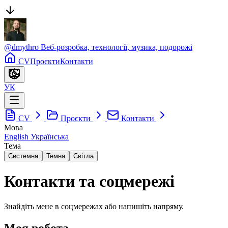
@
dmythro
Веб-розробка, технології, музика, подорожі
CV
Проєкти
Контакти
УК
CV
Проєкти
Контакти
Мова
English
Українська
Тема
Системна
Темна
Світла
Контакти та соцмережі
Знайдіть мене в соцмережах або напишіть напряму.
Моя робота