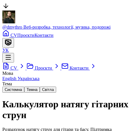
@
dmythro
Веб-розробка, технології, музика, подорожі
CV
Проєкти
Контакти
УК
CV
Проєкти
Контакти
Мова
English
Українська
Тема
Системна
Темна
Світла
Калькулятор натягу гітарних
струн
Розрахунок натягу струн для гітари та басу. Підтримка