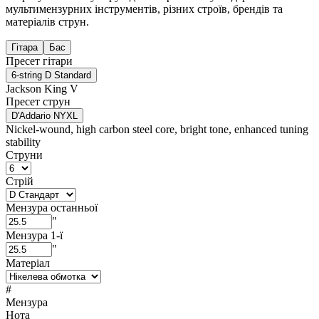
мультимензурних інструментів, різних строїв, брендів та
матеріалів струн.
Гітара
Бас
Пресет гітари
6-string D Standard
Jackson King V
Пресет струн
D'Addario NYXL
Nickel-wound, high carbon steel core, bright tone, enhanced tuning
stability
Струни
Стрій
Мензура останньої
"
Мензура 1-ї
"
Матеріал
#
Мензура
Нота